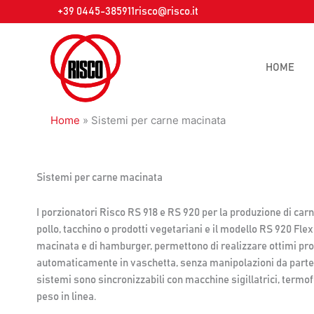
Vai
+39 0445-385911
risco@risco.it
al
contenuto
HOME
Home
»
Sistemi per carne macinata
Sistemi per carne macinata
I porzionatori Risco RS 918 e RS 920 per la produzione di car
pollo, tacchino o prodotti vegetariani e il modello RS 920 Fle
macinata e di hamburger, permettono di realizzare ottimi pro
automaticamente in vaschetta, senza manipolazioni da parte de
sistemi sono sincronizzabili con macchine sigillatrici, termofo
peso in linea.