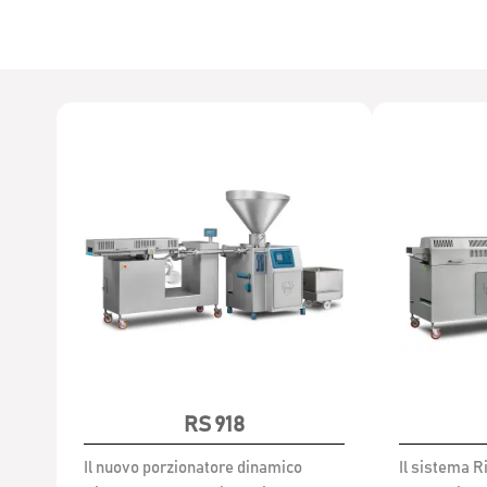
RS 918
Il nuovo porzionatore dinamico
Il sistema R