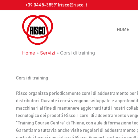
Vai
+39 0445-385911
risco@risco.it
al
contenuto
HOME
Home
»
Servizi
»
Corsi di training
Corsi di training
Risco organizza periodicamente corsi di addestramento per il
distributori. Durante i corsi vengono sviluppate e approfondi
macchinari al fine di mantenere aggiornati tutti i nostri coll
tecnologico dei prodotti Risco. I corsi di addestramento veng
“Training Course Centre” di Thiene, con aule di formazione teo
Garantiamo tuttavia anche visite regolari di addestramento pr
parte dei tecnici specializzati Risco. Supporti cartacei e mul