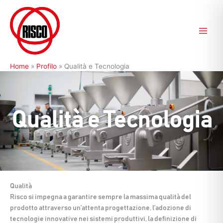
Vai
al
contenuto
Home
»
Profilo
»
Qualità e Tecnologia
Qualità e Tecnologia
Qualità
Risco si impegna a garantire sempre la massima qualità del
prodotto attraverso un’attenta progettazione, l’adozione di
tecnologie innovative nei sistemi produttivi, la definizione di