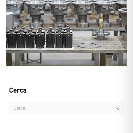
Cerca
C
e
r
c
a