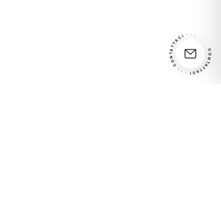
CONTATTACI · ·
·
CONTATTACI
·
·
·
Partner
Contattateci per maggiori
in your
informazioni
success