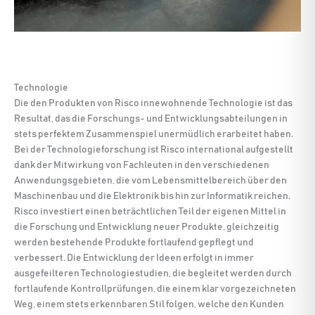
Technologie
Die den Produkten von Risco innewohnende Technologie ist das
Resultat, das die Forschungs- und Entwicklungsabteilungen in
stets perfektem Zusammenspiel unermüdlich erarbeitet haben.
Bei der Technologieforschung ist Risco international aufgestellt
dank der Mitwirkung von Fachleuten in den verschiedenen
Anwendungsgebieten, die vom Lebensmittelbereich über den
Maschinenbau und die Elektronik bis hin zur Informatik reichen.
Risco investiert einen beträchtlichen Teil der eigenen Mittel in
die Forschung und Entwicklung neuer Produkte, gleichzeitig
werden bestehende Produkte fortlaufend gepflegt und
verbessert. Die Entwicklung der Ideen erfolgt in immer
ausgefeilteren Technologiestudien, die begleitet werden durch
fortlaufende Kontrollprüfungen, die einem klar vorgezeichneten
Weg, einem stets erkennbaren Stil folgen, welche den Kunden