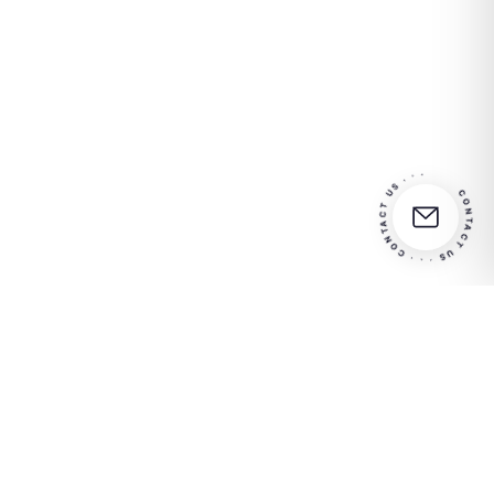
CONTACT US · · · CONTACT US · · ·
Partner
Kontaktieren Sie uns für
in your
weitere Informationen
success