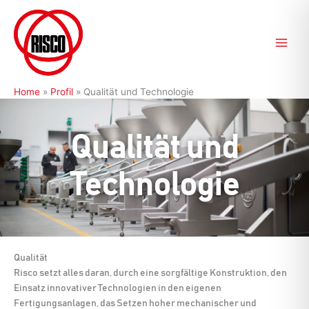
Zum
Inhalt
springen
Home
»
Profil
»
Qualität und Technologie
Qualität und
Technologie
Qualität
Risco setzt alles daran, durch eine sorgfältige Konstruktion, den
Einsatz innovativer Technologien in den eigenen
Fertigungsanlagen, das Setzen hoher mechanischer und