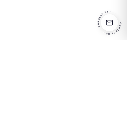
CONTACT US · · · CONTACT US · · ·
Partner
Kontaktieren Sie uns für
in your
weitere Informationen
success