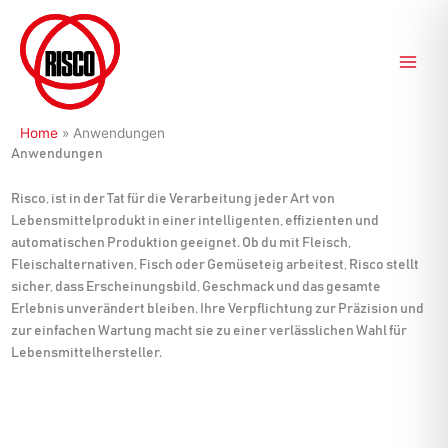
Zum
Inhalt
springen
Home
»
Anwendungen
Anwendungen
Risco, ist in der Tat für die Verarbeitung jeder Art von
Lebensmittelprodukt in einer intelligenten, effizienten und
automatischen Produktion geeignet. Ob du mit Fleisch,
Fleischalternativen, Fisch oder Gemüseteig arbeitest, Risco stellt
sicher, dass Erscheinungsbild, Geschmack und das gesamte
Erlebnis unverändert bleiben. Ihre Verpflichtung zur Präzision und
zur einfachen Wartung macht sie zu einer verlässlichen Wahl für
Lebensmittelhersteller.