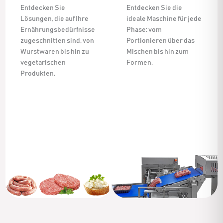
Entdecken Sie
Entdecken Sie die
Lösungen, die auf Ihre
ideale Maschine für jede
Ernährungsbedürfnisse
Phase: vom
zugeschnitten sind, von
Portionieren über das
Wurstwaren bis hin zu
Mischen bis hin zum
vegetarischen
Formen.
Produkten.