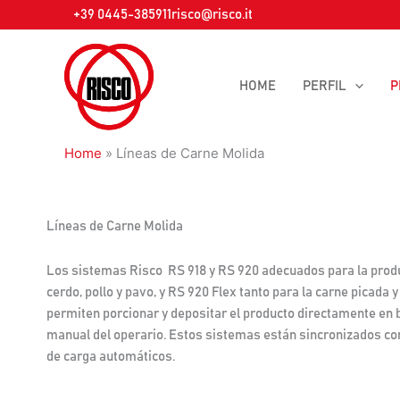
Ir
+39 0445-385911
risco@risco.it
al
contenido
HOME
PERFIL
P
Home
»
Líneas de Carne Molida
Líneas de Carne Molida
Los sistemas Risco RS 918 y RS 920 adecuados para la produ
cerdo, pollo y pavo, y RS 920 Flex tanto para la carne picada
permiten porcionar y depositar el producto directamente en 
manual del operario. Estos sistemas están sincronizados co
de carga automáticos.