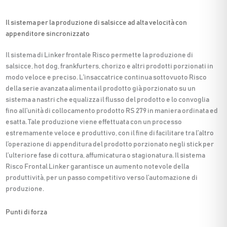
Il sistema per la produzione di salsicce ad alta velocità con
appenditore sincronizzato
Il sistema di Linker frontale Risco permette la produzione di
salsicce, hot dog, frankfurters, chorizo e altri prodotti porzionati in
modo veloce e preciso. L’insaccatrice continua sottovuoto Risco
della serie avanzata alimenta il prodotto già porzionato su un
sistema a nastri che equalizza il flusso del prodotto e lo convoglia
fino all’unità di collocamento prodotto RS 279 in maniera ordinata ed
esatta. Tale produzione viene effettuata con un processo
estremamente veloce e produttivo, con il fine di facilitare tra l’altro
l’operazione di appenditura del prodotto porzionato negli stick per
l’ulteriore fase di cottura, affumicatura o stagionatura. Il sistema
Risco Frontal Linker garantisce un aumento notevole della
produttività, per un passo competitivo verso l’automazione di
produzione.
Punti di forza