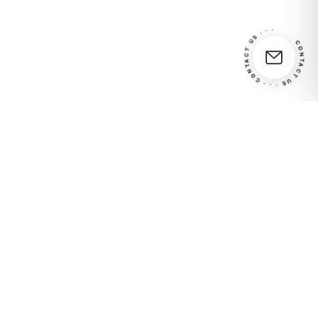
CONTACT US · · · CONTACT US · · ·
Partner
Kontaktieren Sie uns für
in your
weitere Informationen
success