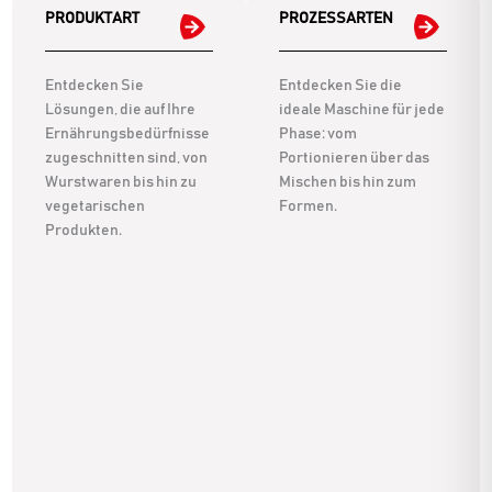
PRODUKTART
PROZESSARTEN
Entdecken Sie
Entdecken Sie die
Lösungen, die auf Ihre
ideale Maschine für jede
Ernährungsbedürfnisse
Phase: vom
zugeschnitten sind, von
Portionieren über das
Wurstwaren bis hin zu
Mischen bis hin zum
vegetarischen
Formen.
Produkten.