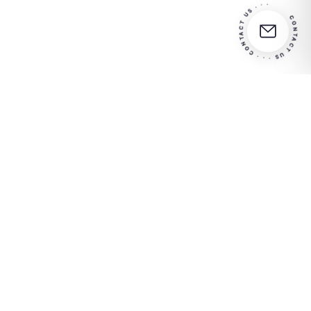
CONTACT US · · · CONTACT US · · ·
Partner
Entre em contato conosco
in your
para obter mais informações
success
RISCO S.p.A.