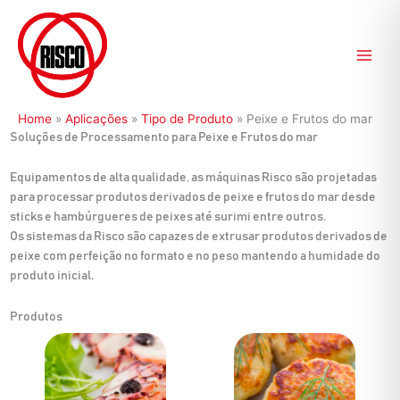
Ir
para
o
conteúdo
Home
»
Aplicações
»
Tipo de Produto
»
Peixe e Frutos do mar
Soluções de Processamento para Peixe e Frutos do mar
Equipamentos de alta qualidade, as máquinas Risco são projetadas
para processar produtos derivados de peixe e frutos do mar desde
sticks e hambúrgueres de peixes até surimi entre outros.
Os sistemas da Risco são capazes de extrusar produtos derivados de
peixe com perfeição no formato e no peso mantendo a humidade do
produto inicial.
Produtos