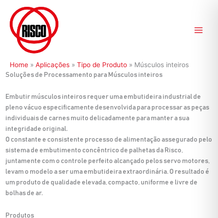
Ir
para
o
conteúdo
Home
»
Aplicações
»
Tipo de Produto
»
Músculos inteiros
Soluções de Processamento para Músculos inteiros
Embutir músculos inteiros requer uma embutideira industrial de
pleno vácuo especificamente desenvolvida para processar as peças
individuais de carnes muito delicadamente para manter a sua
integridade original.
O constante e consistente processo de alimentação assegurado pelo
sistema de embutimento concêntrico de palhetas da Risco,
juntamente com o controle perfeito alcançado pelos servo motores,
levam o modelo a ser uma embutideira extraordinária. O resultado é
um produto de qualidade elevada, compacto, uniforme e livre de
bolhas de ar.
Produtos