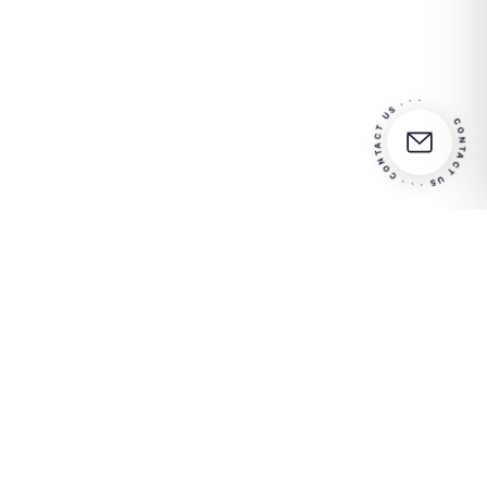
CONTACT US · · · CONTACT US · · ·
Partner
Entre em contato conosco
in your
para obter mais informações
success