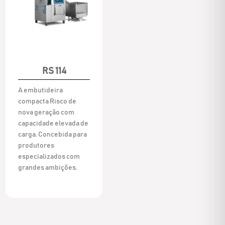
RS 114
A embutideira
compacta Risco de
nova geração com
capacidade elevada de
carga. Concebida para
produtores
especializados com
grandes ambições.