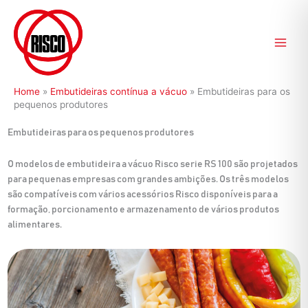
Ir
para
o
conteúdo
Home
»
Embutideiras contínua a vácuo
»
Embutideiras para os
pequenos produtores
Embutideiras para os pequenos produtores
O modelos de embutideira a vácuo Risco serie RS 100 são projetados
para pequenas empresas com grandes ambições. Os três modelos
são compatíveis com vários acessórios Risco disponíveis para a
formação, porcionamento e armazenamento de vários produtos
alimentares.