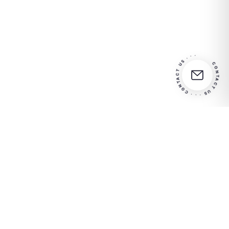
CONTACT US · · · CONTACT US · · ·
Partner
Entre em contato conosco
in your
para obter mais informações
success