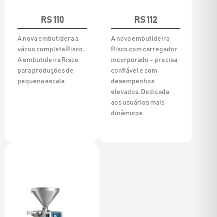
RS 110
RS 112
A nova embutidera a
A nova embutideira
vácuo completa Risco.
Risco com carregador
A embutideira Risco
incorporado – precisa,
para produções de
confiável e com
pequena escala.
desempenhos
elevados. Dedicada
aos usuários mais
dinâmicos.