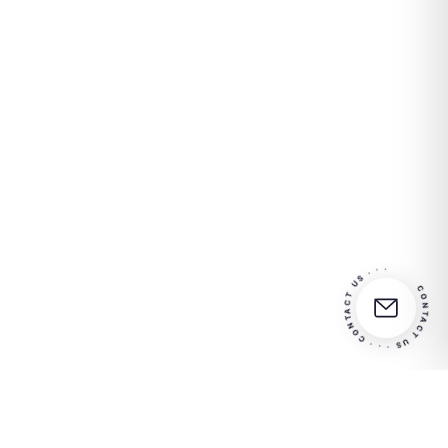
CONTACT US · · · CONTACT US · · ·
Partner
Entre em contato conosco
in your
para obter mais informações
success