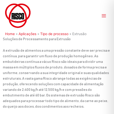
Ir
para
o
conteúdo
Home
»
Aplicações
»
Tipo de processo
»
Extrusão
Soluções de Processamento para Extrusão
A extrusão de alimentos a uma pressão constante deve ser precisa e
contínua, para garantir um fluxo de produção homogêneo. As
embutideiras contínua a vácuo Risco são ideais para dividir uma
massa em múltiplos fluxos de produto, dosados de forma precisa e
uniforme, conservando a sua integridade original e suas qualidades
estruturais. A vasta gama Risco abrange todas as exigências de
produção, oferecendo soluções com capacidade de alimentação
variando de 2.400 kg/h até 12.500 kg/h e com pressões do
embutimento de até 60 bar. Os sistemas de extrusão Risco são
adequados para processar todo tipo de alimento, da carne ao peixe,
do queijo aos doces, dos condimentos aos recheios.