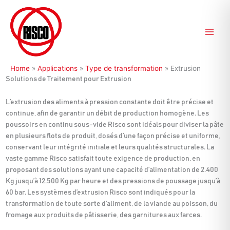
Aller
au
contenu
Home
»
Applications
»
Type de transformation
»
Extrusion
Solutions de Traitement pour Extrusion
L’extrusion des aliments à pression constante doit être précise et
continue, afin de garantir un débit de production homogène. Les
poussoirs en continu sous-vide Risco sont idéals pour diviser la pâte
en plusieurs flots de produit, dosés d’une façon précise et uniforme,
conservant leur intégrité initiale et leurs qualités structurales. La
vaste gamme Risco satisfait toute exigence de production, en
proposant des solutions ayant une capacité d’alimentation de 2.400
Kg jusqu’à 12.500 Kg par heure et des pressions de poussage jusqu’à
60 bar. Les systèmes d’extrusion Risco sont indiqués pour la
transformation de toute sorte d’aliment, de la viande au poisson, du
fromage aux produits de pâtisserie, des garnitures aux farces.