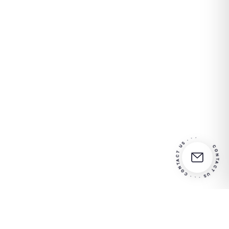
CONTACT US · · · CONTACT US · · ·
Partner
Contactez-nous pour plus
in your
d'informations
success