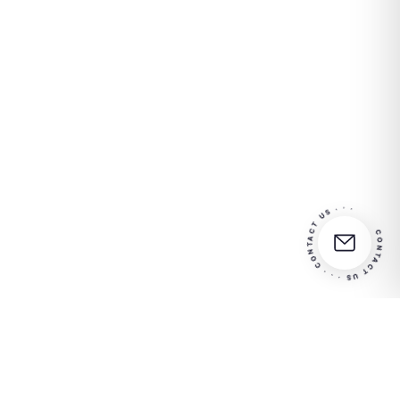
CONTACT US · · · CONTACT US · · ·
Partner
Contactez-nous pour plus
in your
d'informations
success