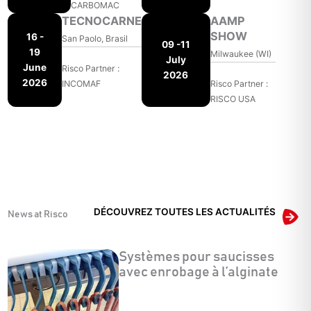
CARBOMAC
TECNOCARNE
AAMP
SHOW
16 -
San Paolo, Brasil
09 -11
19
Milwaukee (WI)
July
June
Risco Partner :
2026
2026
INCOMAF
Risco Partner :
RISCO USA
DÉCOUVREZ TOUTES LES ACTUALITÉS
News at Risco
Systèmes pour saucisses
avec enrobage à l’alginate