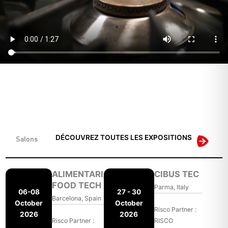
DÉCOUVREZ TOUTES LES EXPOSITIONS
Salons
ALIMENTARIA
CIBUS TEC
FOOD TECH
Parma, Italy
06-08
27 - 30
Barcelona, Spain
October
October
Risco Partner :
2026
2026
Risco Partner :
RISCO