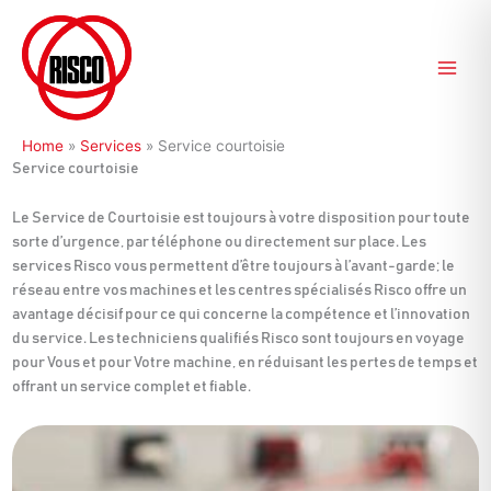
Aller
au
contenu
Home
»
Services
»
Service courtoisie
Service courtoisie
Le Service de Courtoisie est toujours à votre disposition pour toute
sorte d’urgence, par téléphone ou directement sur place. Les
services Risco vous permettent d’être toujours à l’avant-garde; le
réseau entre vos machines et les centres spécialisés Risco offre un
avantage décisif pour ce qui concerne la compétence et l’innovation
du service. Les techniciens qualifiés Risco sont toujours en voyage
pour Vous et pour Votre machine, en réduisant les pertes de temps et
offrant un service complet et fiable.