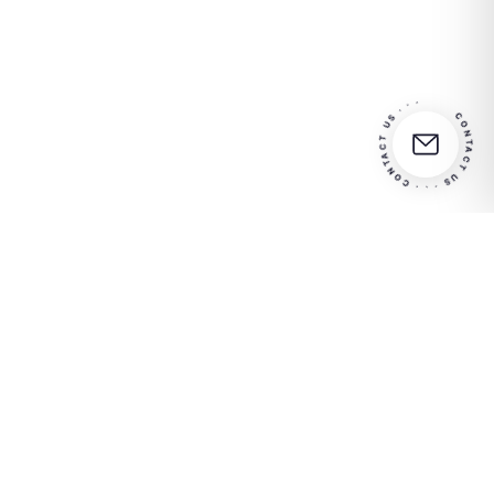
CONTACT US · · · CONTACT US · · ·
Partner
Contactez-nous pour plus
in your
d'informations
success