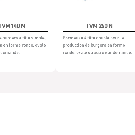
TVM 140 N
TVM 260 N
 burgers à tête simple,
Formeuse à tête double pour la
s en forme ronde, ovale
production de burgers en forme
r demande.
ronde, ovale ou autre sur demande.