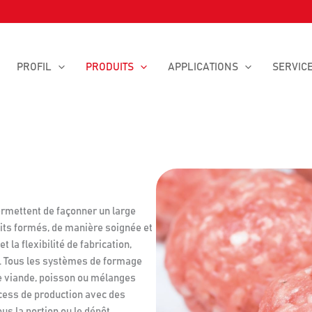
PROFIL
PRODUITS
APPLICATIONS
SERVIC
mettent de façonner un large
uits formés, de manière soignée et
 la flexibilité de fabrication,
 Tous les systèmes de formage
de viande, poisson ou mélanges
ocess de production avec des
us la portion ou le dépôt