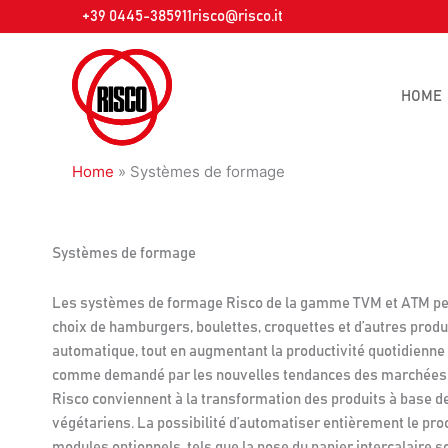
Aller
+39 0445-385911
risco@risco.it
au
contenu
HOME
Home
»
Systèmes de formage
Systèmes de formage
Les systèmes de formage Risco de la gamme TVM et ATM per
choix de hamburgers, boulettes, croquettes et d’autres prod
automatique, tout en augmentant la productivité quotidienne et
comme demandé par les nouvelles tendances des marchées.
Risco conviennent à la transformation des produits à base 
végétariens. La possibilité d’automatiser entièrement le pr
modules optionnels, tels que la pose du papier intercalaire so