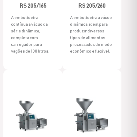
RS 205/165
RS 205/260
A embutideira
A embutideira a vácuo
contínua a vácuo da
dinâmica, ideal para
série dinâmica,
produzir diversos
completa com
tipos de alimentos
carregador para
processados de modo
vagões de 100 litros.
econômico e flexível.