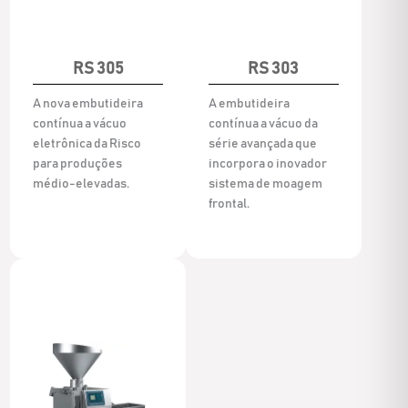
RS 305
RS 303
A nova embutideira
A embutideira
contínua a vácuo
contínua a vácuo da
eletrônica da Risco
série avançada que
para produções
incorpora o inovador
médio-elevadas.
sistema de moagem
frontal.