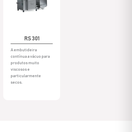
RS 301
A embutideira
contínua a vácuo para
produtos muito
viscosos e
particularmente
secos.