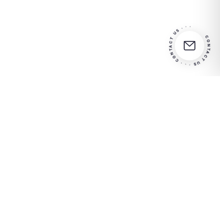
CONTACT US · · · CONTACT US · · ·
Partner
Entre em contato conosco
in your
para obter mais informações
success