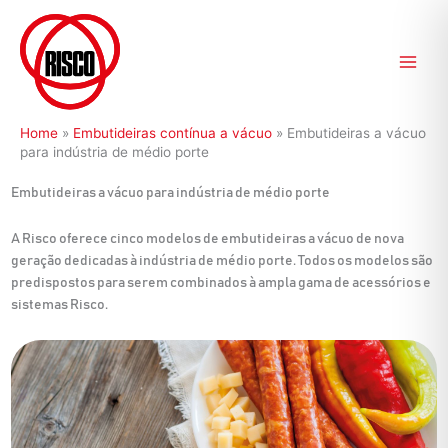
Ir
para
o
conteúdo
Home
»
Embutideiras contínua a vácuo
»
Embutideiras a vácuo
para indústria de médio porte
Embutideiras a vácuo para indústria de médio porte
A Risco oferece cinco modelos de embutideiras a vácuo de nova
geração dedicadas à indústria de médio porte. Todos os modelos são
predispostos para serem combinados à ampla gama de acessórios e
sistemas Risco.