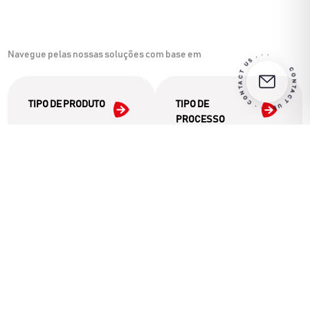
CONTACT US · · · CONTACT US · · ·
Navegue pelas nossas soluções com base em
TIPO DE PRODUTO
TIPO DE
PROCESSO
De carnes curadas a
Descubra o maquinário
produtos vegetarianos,
ideal para cada fase: do
explore soluções
porcionamento à
projetadas para suas
mistura, até a
necessidades
moldagem.
alimentares.