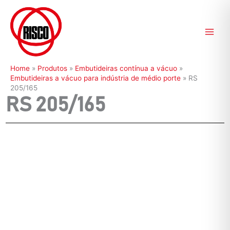
Ir
para
o
conteúdo
Home
»
Produtos
»
Embutideiras contínua a vácuo
»
Embutideiras a vácuo para indústria de médio porte
»
RS
205/165
RS 205/165