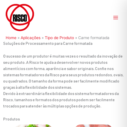
Ir
para
o
conteúdo
Home
»
Aplicações
»
Tipo de Produto
»
Carne formatada
Soluções de Processamento para Carne formatada
O sucesso de um produtor é muitas vezes o resultado da inovação de
seu produto. A Risco te ajuda a desenvolver novos produtos
alimentícios com forma, aparência e sabor originais. Confie nos
sistemas formatadores da Risco para seus produtos redondos, ovais,
ou quadrados. O tamanho da forma pode ser facilmente modificado
graças à alta flexibilidade dos sistemas.
Devido à extraordinária flexibilidade dos sistema formatadores da
Risco, tamanhos e formatos dos produtos podem ser facilmente
trocados para atender às múltiplas opções de produção.
Produtos