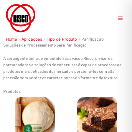
Ir
para
o
conteúdo
Home
»
Aplicações
»
Tipo de Produto
»
Panificação
Soluções de Processamento para Panificação
A abrangente linha de embutideiras a vácuo Risco, divisores,
porcionadores e soluções de coberturas é capaz de processar os
produtos mais delicados do mercado e porcioná-los com alta
precisão sem perder as características do formato e da textura.
Produtos