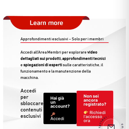
Approfondimenti esclusivi – Solo per i membri
Accedi all’Area Membri per esplorare
video
dettagliati sui prodotti, approfondimenti tecnici
e
spiegazioni di esperti
sulle caratteristiche, il
funzionamento e la manutenzione della
macchina.
Accedi
Non sei
per
Hai già
ancora
un
sbloccare
registrato?
account?
contenuti
Richiedi
esclusivi
l'accesso
CONTATTACI · ·
·
Accedi
ora