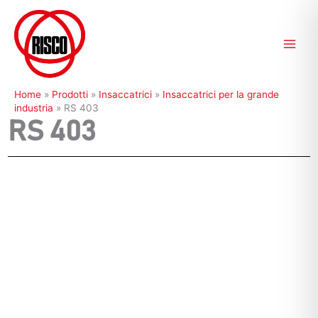
Vai
al
contenuto
Home
»
Prodotti
»
Insaccatrici
»
Insaccatrici per la grande
industria
»
RS 403
RS 403