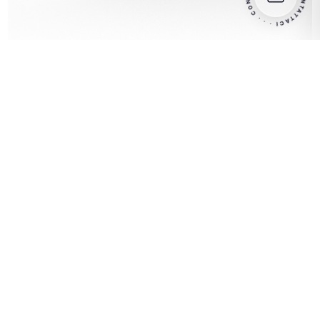
CONTATTACI
·
·
·
Esplora le nostre soluzioni in base alla
TIPOLOGIA
TIPOLOGIA DI
PRODOTTO
PROCESSO
Dai salumi ai prodotti
Scopri i macchinari
vegetariani, scopri le
ideali per ogni fase di
soluzioni pensate per le
lavorazione
tue esigenze.