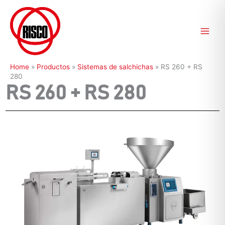
Ir
al
contenido
Home
»
Productos
»
Sistemas de salchichas
»
RS 260 + RS
280
RS 260 + RS 280