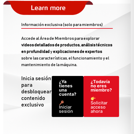
Información exclusiva (solo para miembros)
Accede al Área de Miembros para explorar
videos detallados de productos, análisis técnicos
en profundidad
y
explicaciones de expertos
sobre las características, el funcionamiento y el
mantenimiento de la máquina.
Inicia sesión
¿Ya
¿Todavía
para
tienes
no eres
una
miembro?
desbloquear
cuenta?
contenido
Solicitar
exclusivo
Iniciar
acceso
sesión
ahora