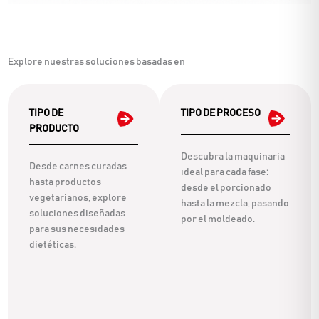
Explore nuestras soluciones basadas en
TIPO DE
TIPO DE PROCESO
PRODUCTO
Descubra la maquinaria
Desde carnes curadas
ideal para cada fase:
hasta productos
desde el porcionado
vegetarianos, explore
hasta la mezcla, pasando
soluciones diseñadas
por el moldeado.
para sus necesidades
dietéticas.