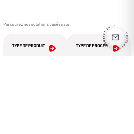
CONTACT US · · · CONTACT US · · ·
Parcourez nos solutions basées sur
TYPE DE PRODUIT
TYPE DE PROCES
De la charcuterie aux
Découvrez les machines
produits végétariens,
idéales pour chaque
explorez des solutions
phase : du
conçues pour vos
portionnement au
besoins alimentaires.
mélange, jusqu'au
moulage.