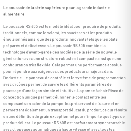
Le poussoir de la série supérieure pour la grande industrie
alimentaire
Le poussoir RS 605 est le modèle idéal pour produire de produits
traditionnels, comme le salami, les saucisses et les produits
émulsionnés ainsi que des produits innovants tels que les plats
préparés et delicatessen. Le poussoir RS 605 combine la
technologie d’avant-garde des modèles de la série de nouvelle
génération avec une structure robuste et compacte ainsi que une
configuration très flexible. Cela permet une performance absolue
pour répondre aux exigences des producteurs majeurs dans
l’industrie. Le panneau de contrôle et le système de programmation
avec d’icônes permet de suivre les différents paramètres de
poussage d’une façon simple et intuitive. La pompe à chair Risco de
conception unique permet d’éliminer le contact entre les
composants en acier de la pompe, les préservant de l’usure et en
permettant également un transport délicat du produit, ce qui résulte
en une définition de grain exceptionnel pour n’importe quel type de
produit délicat. Le poussoir RS 605 est parfaitement synchronsable
avec clippeuses automatiques à haute vitesse et avec tous les