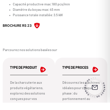
Capacité productive max: 180 pcs/min
Diamètre du boyau max: 45 mm
Puissance totale installée: 3.5 kW
BROCHURE RS 23
Parcourez nos solutions basées sur
TYPE DE PRODUIT
TYPE DE PROCES
CONTACT US · · · CONTACT US · · ·
De la charcuterie aux
Découvrez les machines
produits végétariens,
idéales pour chaque
explorez des solutions
phase : du
conçues pour vos
portionnement au
besoins alimentaires.
mélange, jusqu'au
moulage.