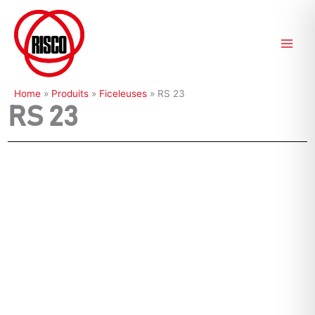
Aller
au
contenu
Home
»
Produits
»
Ficeleuses
»
RS 23
RS 23