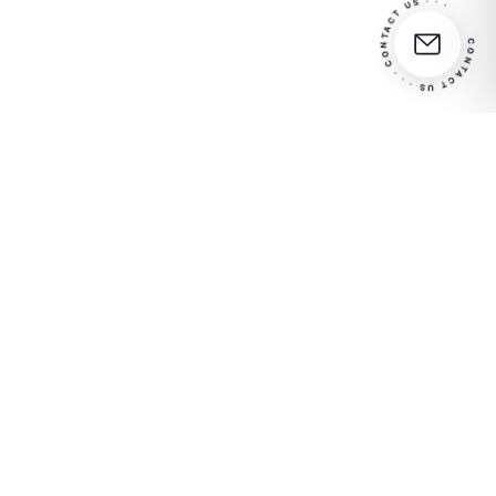
CONTACT US · · · CONTACT US · · ·
Partner in your
Más información
success
RISCO S.p.A.