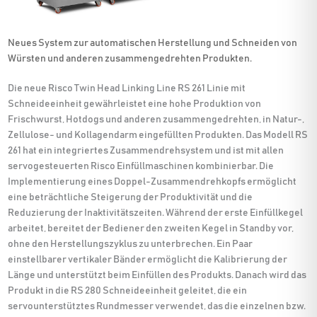
Neues System zur automatischen Herstellung und Schneiden von
Würsten und anderen zusammengedrehten Produkten.
Die neue Risco Twin Head Linking Line RS 261 Linie mit
Schneideeinheit gewährleistet eine hohe Produktion von
Frischwurst, Hotdogs und anderen zusammengedrehten, in Natur-,
Zellulose- und Kollagendarm eingefüllten Produkten. Das Modell RS
261 hat ein integriertes Zusammendrehsystem und ist mit allen
servogesteuerten Risco Einfüllmaschinen kombinierbar. Die
Implementierung eines Doppel-Zusammendrehkopfs ermöglicht
eine beträchtliche Steigerung der Produktivität und die
Reduzierung der Inaktivitätszeiten. Während der erste Einfüllkegel
arbeitet, bereitet der Bediener den zweiten Kegel in Standby vor,
ohne den Herstellungszyklus zu unterbrechen. Ein Paar
einstellbarer vertikaler Bänder ermöglicht die Kalibrierung der
Länge und unterstützt beim Einfüllen des Produkts. Danach wird das
Produkt in die RS 280 Schneideeinheit geleitet, die ein
servounterstütztes Rundmesser verwendet, das die einzelnen bzw.