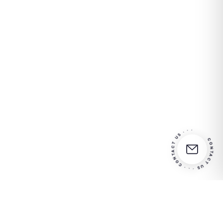
CONTACT US · · · CONTACT US · · ·
Partner
Kontaktieren Sie uns für
in your
weitere Informationen
success