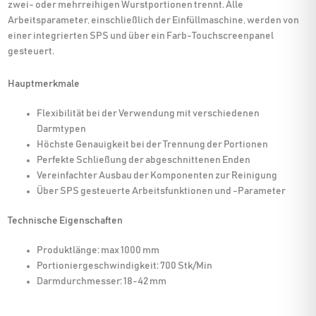
zwei- oder mehrreihigen Wurstportionen trennt. Alle
Arbeitsparameter, einschließlich der Einfüllmaschine, werden von
einer integrierten SPS und über ein Farb-Touchscreenpanel
gesteuert.
Hauptmerkmale
Flexibilität bei der Verwendung mit verschiedenen
Darmtypen
Höchste Genauigkeit bei der Trennung der Portionen
Perfekte Schließung der abgeschnittenen Enden
Vereinfachter Ausbau der Komponenten zur Reinigung
Über SPS gesteuerte Arbeitsfunktionen und -Parameter
Technische Eigenschaften
Produktlänge: max 1000 mm
Portioniergeschwindigkeit: 700 Stk/Min
Darmdurchmesser: 18-42 mm