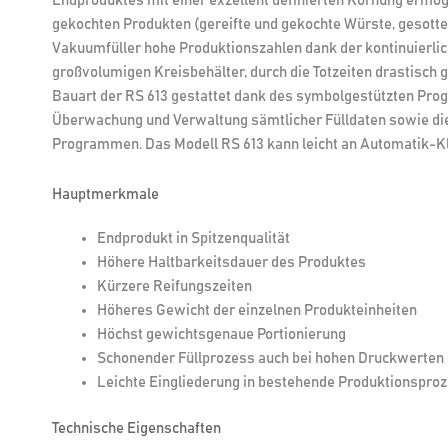
Endproduktes mit einer exzellent definierten Körnung ermögli
gekochten Produkten (gereifte und gekochte Würste, gesotten
Vakuumfüller hohe Produktionszahlen dank der kontinuierl
großvolumigen Kreisbehälter, durch die Totzeiten drastisch
Bauart der RS 613 gestattet dank des symbolgestützten Prog
Überwachung und Verwaltung sämtlicher Fülldaten sowie die
Programmen. Das Modell RS 613 kann leicht an Automatik-K
Hauptmerkmale
Endprodukt in Spitzenqualität
Höhere Haltbarkeitsdauer des Produktes
Kürzere Reifungszeiten
Höheres Gewicht der einzelnen Produkteinheiten
Höchst gewichtsgenaue Portionierung
Schonender Füllprozess auch bei hohen Druckwerten
Leichte Eingliederung in bestehende Produktionspro
Technische Eigenschaften