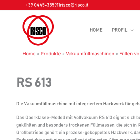
Zum
+39 0445-385911
risco@risco.it
Inhalt
springen
HOME
PROFIL
Home
»
Produkte
»
Vakuumfüllmaschinen
»
Füllen v
RS 613
Die Vakuumfüllmaschine mit integriertem Hackwerk für geh
Das Oberklasse-Modell mit Vollvakuum RS 613 eignet sich be
gekühlten und besonders trockenen Füllmassen, die sich in 
Großbetriebe gehört ein prozess-gekoppeltes Hackwerk, das