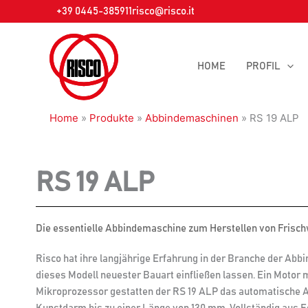
Zum
+39 0445-385911
risco@risco.it
Inhalt
springen
HOME
PROFIL
Home
»
Produkte
»
Abbindemaschinen
»
RS 19 ALP
RS 19 ALP
Die essentielle Abbindemaschine zum Herstellen von Frisc
Risco hat ihre langjährige Erfahrung in der Branche der Abb
dieses Modell neuester Bauart einfließen lassen. Ein Motor 
Mikroprozessor gestatten der RS 19 ALP das automatische A