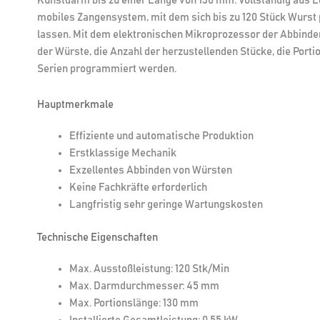
Kunstdarm bis zu einer Länge von 130 mm. Vollständig aus Ede
mobiles Zangensystem, mit dem sich bis zu 120 Stück Wurst 
lassen. Mit dem elektronischen Mikroprozessor der Abbin
der Würste, die Anzahl der herzustellenden Stücke, die Port
Serien programmiert werden.
Hauptmerkmale
Effiziente und automatische Produktion
Erstklassige Mechanik
Exzellentes Abbinden von Würsten
Keine Fachkräfte erforderlich
Langfristig sehr geringe Wartungskosten
Technische Eigenschaften
Max. Ausstoßleistung: 120 Stk/Min
Max. Darmdurchmesser: 45 mm
Max. Portionslänge: 130 mm