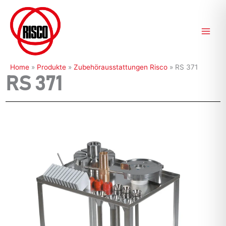
Zum
Inhalt
springen
Home
»
Produkte
»
Zubehörausstattungen Risco
»
RS 371
RS 371