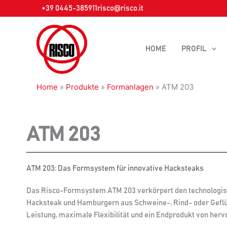
Zum
+39 0445-385911
risco@risco.it
Inhalt
springen
HOME
PROFIL
Home
»
Produkte
»
Formanlagen
»
ATM 203
ATM 203
ATM 203: Das Formsystem für innovative Hacksteaks
Das Risco-Formsystem ATM 203 verkörpert den technologische
Hacksteak und Hamburgern aus Schweine-, Rind- oder Geflü
Leistung, maximale Flexibilität und ein Endprodukt von herv